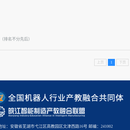
（排名不分先后）
上页
1
下页
地址：安徽省芜湖市弋江区高教园区文津西路16号 邮编：241002